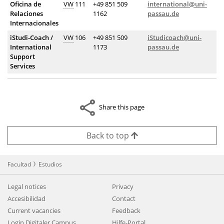
Oficina de
VW
111
+49 851 509
international@uni-
Relaciones
1162
passau.de
Internacionales
iStudi-Coach /
VW
106
+49 851 509
iStudicoach@uni-
International
1173
passau.de
Support
Services
Share this page
Back to top
Facultad
Estudios
Legal notices
Privacy
Accesibilidad
Contact
Current vacancies
Feedback
Login Digitaler Campus
Hilfe-Portal