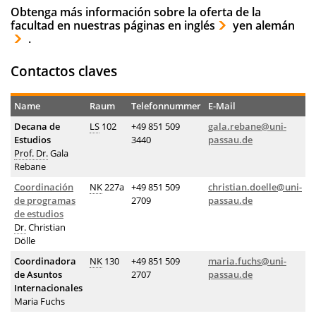
Obtenga más información sobre la oferta de la
facultad en nuestras páginas
en inglés
y
en alemán
.
Contactos claves
Name
Raum
Telefonnummer
E-Mail
Decana de
LS
102
+49 851 509
gala.rebane@uni-
Estudios
3440
passau.de
Prof. Dr.
Gala
Rebane
Coordinación
NK
227a
+49 851 509
christian.doelle@uni-
de programas
2709
passau.de
de estudios
Dr.
Christian
Dölle
Coordinadora
NK
130
+49 851 509
maria.fuchs@uni-
de Asuntos
2707
passau.de
Internacionales
Maria Fuchs