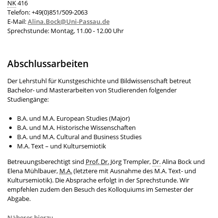
NK
416
Telefon: +49(0)851/509-2063
E-Mail:
Alina.Bock@Uni-Passau.de
Sprechstunde: Montag, 11.00 - 12.00 Uhr
Abschlussarbeiten
Der Lehrstuhl für Kunstgeschichte und Bildwissenschaft betreut
Bachelor- und Masterarbeiten von Studierenden folgender
Studiengänge:
B.A. und M.A.
European Studies (Major)
B.A. und M.A. Historische Wissenschaften
B.A. und M.A.
Cultural and Business Studies
M.A. Text – und Kultursemiotik
Betreuungsberechtigt sind
Prof. Dr.
Jörg Trempler,
Dr.
Alina Bock und
Elena Mühlbauer,
M.A.
(letztere mit Ausnahme des M.A. Text- und
Kultursemiotik). Die Absprache erfolgt in der Sprechstunde. Wir
empfehlen zudem den Besuch des Kolloquiums im Semester der
Abgabe.
Näheres hierzu