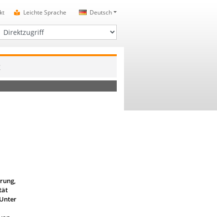
kt
Leichte Sprache
Deutsch
irektzugriff
t
erung,
tät
 Unter