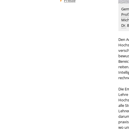
Presse
Geme
Prof.
Mich
Dr.
B
Den Au
Hochsc
versch
bewus
Bereic
reiten
Intell
rechne
Die E
Lehre 
Hochs
alle 
Lehre
darum
praxis
wo un