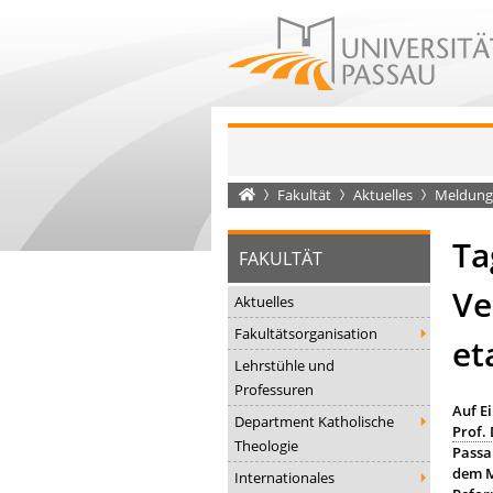
Startseite
Fakultät
Aktuelles
Meldung
Ta
FAKULTÄT
Ve
Aktuelles
Fakultätsorganisation
et
Lehrstühle und
Professuren
Auf E
Department Katholische
Prof. 
Theologie
Passa
dem M
Internationales