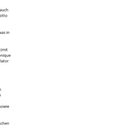
 auch
Motto
was in
 (mit
onique
lator
m
e
 sowie
ischen