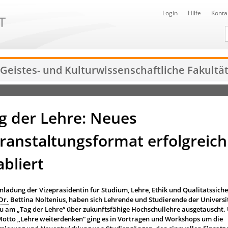
Login
Hilfe
Konta
D
Geistes- und Kulturwissenschaftliche Fakultä
g der Lehre: Neues
ranstaltungsformat erfolgreich
abliert
inladung der Vizepräsidentin für Studium, Lehre, Ethik und Qualitätssich
Dr.
Bettina Noltenius, haben sich Lehrende und Studierende der Universi
u am „Tag der Lehre“ über zukunftsfähige Hochschullehre ausgetauscht.
otto „Lehre weiterdenken“ ging es in Vorträgen und Workshops um die