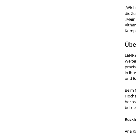
„Wir 
die Zu
„Mein 
Altha
Kompe
Übe
LEHRE
Weiter
praxis
in ih
und E
Beim 
Hochs
hochs
bei de
Rückf
Ana K