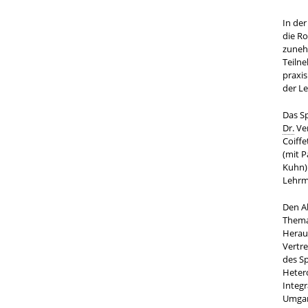
In de
die Ro
zuneh
Teiln
praxi
der Le
Das S
Dr.
Ver
Coiff
(mit P
Kuhn) 
Lehrm
Den A
Thema 
Herau
Vertre
des S
Heter
Integr
Umga