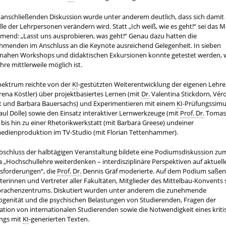
r anschließenden Diskussion wurde unter anderem deutlich, dass sich damit
lle der Lehrpersonen verändern wird. Statt „Ich weiß, wie es geht!“ sei das 
mend: „Lasst uns ausprobieren, was geht!“ Genau dazu hatten die
ehmenden im Anschluss an die Keynote ausreichend Gelegenheit. In sieben
snahen Workshops und didaktischen Exkursionen konnte getestet werden, 
hre mittlerweile möglich ist.
pektrum reichte von der
KI
-gestützten Weiterentwicklung der eigenen Lehre
ena Köstler) über projektbasiertes Lernen (mit
Dr.
Valentina Stickdorn, Vér
et und Barbara Bauersachs) und Experimentieren mit einem
KI
-Prüfungssimu
aul Dölle) sowie den Einsatz interaktiver Lernwerkzeuge (mit
Prof. Dr.
Tomas
bis hin zu einer Rhetorikwerkstatt (mit Barbara Greese) und
einer
edienproduktion im TV-Studio (mit Florian Tettenhammer).
bschluss der halbtägigen Veranstaltung bildete eine Podiumsdiskussion zu
„Hochschullehre weiterdenken – interdisziplinäre Perspektiven auf aktuell
sforderungen“, die
Prof. Dr.
Dennis Gräf moderierte. Auf dem Podium saßen
terinnen und Vertreter aller Fakultäten, Mitglieder des Mittelbau-Konvents
prachenzentrums. Diskutiert wurden unter anderem die zunehmende
ogenität und die psychischen Belastungen von Studierenden, Fragen der
ation von internationalen Studierenden sowie die Notwendigkeit eines krit
ngs mit
KI
-generierten Texten.