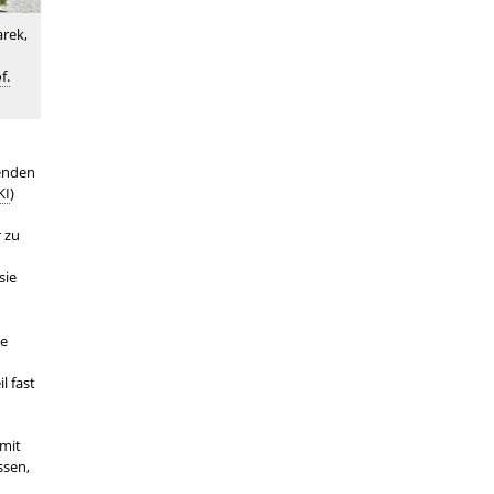
rek,
f.
senden
KI
)
r zu
sie
ie
l fast
mit
ssen,