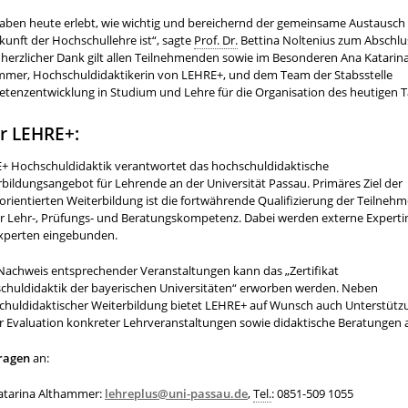
haben heute erlebt, wie wichtig und bereichernd der gemeinsame Austausch
kunft der Hochschullehre ist“, sagte
Prof. Dr.
Bettina Noltenius zum Abschlu
herzlicher Dank gilt allen Teilnehmenden sowie im Besonderen Ana Katarin
mmer, Hochschuldidaktikerin von LEHRE+, und dem Team der Stabsstelle
tenzentwicklung in Studium und Lehre für die Organisation des heutigen T
r LEHRE+:
+ Hochschuldidaktik verantwortet das hochschuldidaktische
bildungsangebot für Lehrende an der Universität Passau. Primäres Ziel der
orientierten Weiterbildung ist die fortwährende Qualifizierung der Teilne
rer Lehr-, Prüfungs- und Beratungskompetenz. Dabei werden externe Expert
xperten eingebunden.
Nachweis entsprechender Veranstaltungen kann das „Zertifikat
chuldidaktik der bayerischen Universitäten“ erworben werden. Neben
chuldidaktischer Weiterbildung bietet LEHRE+ auf Wunsch auch Unterstütz
r Evaluation konkreter Lehrveranstaltungen sowie didaktische Beratungen 
ragen
an:
atarina Althammer:
lehreplus@uni-passau.de
,
Tel.
: 0851-509 1055