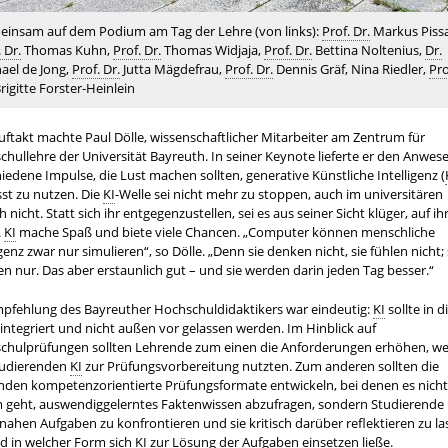
insam auf dem Podium am Tag der Lehre (von links):
Prof. Dr.
Markus Pissa
 Dr.
Thomas Kuhn,
Prof. Dr.
Thomas Widjaja,
Prof. Dr.
Bettina Noltenius,
Dr.
ael de Jong,
Prof. Dr.
Jutta Mägdefrau,
Prof. Dr.
Dennis Gräf, Nina Riedler,
Pro
rigitte Forster-Heinlein
ftakt machte Paul Dölle, wissenschaftlicher Mitarbeiter am Zentrum für
hullehre der Universität Bayreuth. In seiner Keynote lieferte er den Anwe
iedene Impulse, die Lust machen sollten, generative Künstliche Intelligenz (
st zu nutzen. Die
KI
-Welle sei nicht mehr zu stoppen, auch im universitären
h nicht. Statt sich ihr entgegenzustellen, sei es aus seiner Sicht klüger, auf ih
.
KI
mache Spaß und biete viele Chancen. „Computer können menschliche
igenz zwar nur simulieren“, so Dölle. „Denn sie denken nicht, sie fühlen nicht; 
n nur. Das aber erstaunlich gut – und sie werden darin jeden Tag besser.“
mpfehlung des Bayreuther Hochschuldidaktikers war eindeutig:
KI
sollte in d
integriert und nicht außen vor gelassen werden. Im Hinblick auf
chulprüfungen sollten Lehrende zum einen die Anforderungen erhöhen, wei
Studierenden
KI
zur Prüfungsvorbereitung nutzten. Zum anderen sollten die
nden kompetenzorientierte Prüfungsformate entwickeln, bei denen es nicht
 geht, auswendiggelerntes Faktenwissen abzufragen, sondern Studierende 
nahen Aufgaben zu konfrontieren und sie kritisch darüber reflektieren zu la
d in welcher Form sich
KI
zur Lösung der Aufgaben einsetzen ließe.