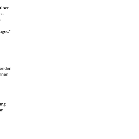
 über
ss.
a
ages.“
hmenden
innen
ung
an.