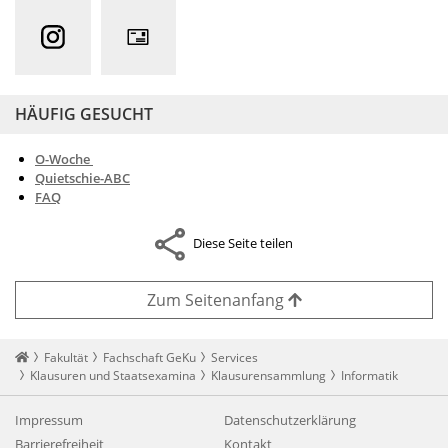
HÄUFIG GESUCHT
O-Woche
Quietschie-ABC
FAQ
Diese Seite teilen
Zum Seitenanfang
Startseite
Fakultät
Fachschaft GeKu
Services
Klausuren und Staatsexamina
Klausurensammlung
Informatik
Impressum
Datenschutzerklärung
Barrierefreiheit
Kontakt