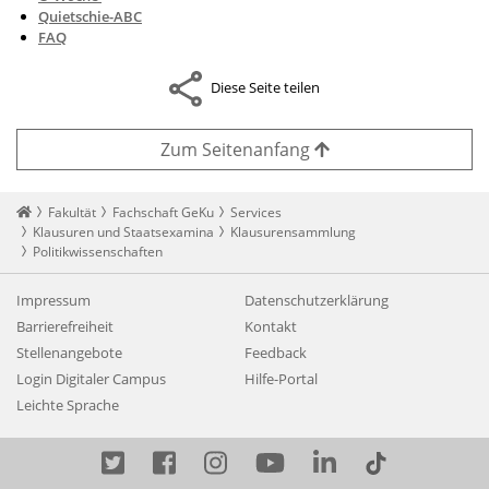
Quietschie-ABC
FAQ
Diese Seite teilen
Zum Seitenanfang
Startseite
Fakultät
Fachschaft GeKu
Services
Klausuren und Staatsexamina
Klausurensammlung
Politikwissenschaften
Impressum
Datenschutzerklärung
Barrierefreiheit
Kontakt
Stellenangebote
Feedback
Login Digitaler Campus
Hilfe-Portal
Leichte Sprache
Twitter
Facebook
Instagram
YouTube
LinkedIn