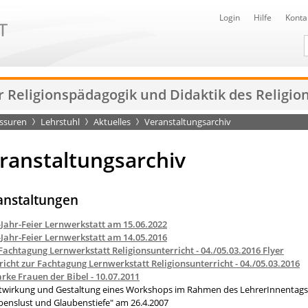
Login
Hilfe
Konta
D
r Religionspädagogik und Didaktik des Religio
essuren
Lehrstuhl
Aktuelles
Veranstaltungsarchiv
ranstaltungsarchiv
anstaltungen
-Jahr-Feier Lernwerkstatt am 15.06.2022
-Jahr-Feier Lernwerkstatt am 14.05.2016
 Fachtagung Lernwerkstatt Religionsunterricht - 04./05.03.2016 Flyer
richt zur Fachtagung Lernwerkstatt Religionsunterricht - 04./05.03.2016
arke Frauen der Bibel - 10.07.2011
twirkung und Gestaltung eines Workshops im Rahmen des LehrerInnentags 
benslust und Glaubenstiefe" am 26.4.2007