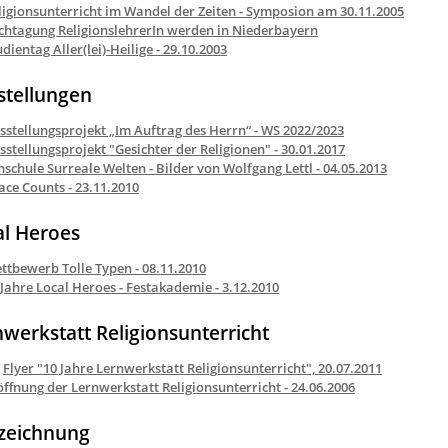
ligionsunterricht im Wandel der Zeiten - Symposion am 30.11.2005
chtagung ReligionslehrerIn werden in Niederbayern
udientag Aller(lei)-Heilige - 29.10.2003
stellungen
sstellungsprojekt „Im Auftrag des Herrn“ - WS 2022/2023
sstellungsprojekt "Gesichter der Religionen" - 30.01.2017
hschule Surreale Welten - Bilder von Wolfgang Lettl - 04.05.2013
ace Counts - 23.11.2010
al Heroes
ttbewerb Tolle Typen - 08.11.2010
 Jahre Local Heroes - Festakademie - 3.12.2010
nwerkstatt Religionsunterricht
Flyer "10 Jahre Lernwerkstatt Religionsunterricht", 20.07.2011
öffnung der Lernwerkstatt Religionsunterricht - 24.06.2006
zeichnung