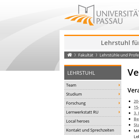
Lehrstuhl fü
Startseite
Fakultät
Lehrstühle und Prof
Ve
LEHRSTUHL
Team
Ver
Studium
20
Forschung
15
Lernwerkstatt RU
3.
Be
Local heroes
St
Kontakt und Sprechzeiten
Mi
Le