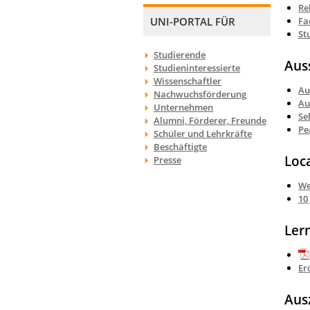
Re
UNI-PORTAL FÜR
Fa
St
Studierende
Aus
Studieninteressierte
Wissenschaftler
Au
Nachwuchsförderung
Au
Unternehmen
Se
Alumni, Förderer, Freunde
Pe
Schüler und Lehrkräfte
Beschäftigte
Loc
Presse
We
10
Ler
Er
Aus