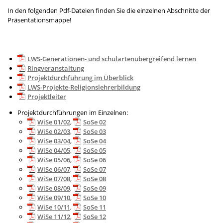
In den folgenden Pdf-Dateien finden Sie die einzelnen Abschnitte der
Präsentationsmappe!
LWS-Generationen- und schulartenübergreifend lernen
Ringveranstaltung
Projektdurchführung im Überblick
LWS-Projekte-Religionslehrerbildung
Projektleiter
Projektdurchführungen im Einzelnen:
WiSe 01/02
,
SoSe 02
WiSe 02/03
,
SoSe 03
WiSe 03/04
,
SoSe 04
WiSe 04/05
,
SoSe 05
WiSe 05/06
,
SoSe 06
WiSe 06/07
,
SoSe 07
WiSe 07/08
,
SoSe 08
WiSe 08/09
,
SoSe 09
WiSe 09/10
,
SoSe 10
WiSe 10/11
,
SoSe 11
WiSe 11/12
,
SoSe 12