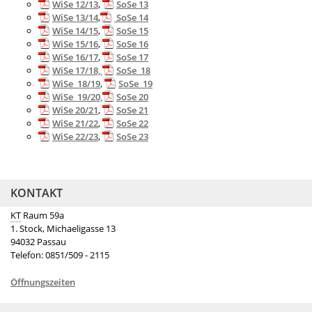
WiSe 12/13
,
SoSe 13
WiSe 13/14
,
SoSe 14
WiSe 14/15
,
SoSe 15
WiSe 15/16
,
SoSe 16
WiSe 16/17
,
SoSe 17
WiSe 17/18,
SoSe_18
WiSe_18/19
,
SoSe_19
WiSe_19/20,
SoSe 20
WiSe 20/21
,
SoSe 21
WiSe 21/22
,
SoSe 22
WiSe 22/23
,
SoSe 23
KONTAKT
KT
Raum 59a
1. Stock, Michaeligasse 13
94032 Passau
Telefon: 0851/509 - 2115
Öffnungszeiten