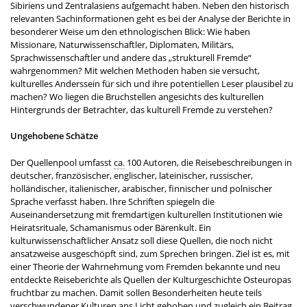
Sibiriens und Zentralasiens aufgemacht haben. Neben den historisch
relevanten Sachinformationen geht es bei der Analyse der Berichte in
besonderer Weise um den ethnologischen Blick: Wie haben
Missionare, Naturwissenschaftler, Diplomaten, Militärs,
Sprachwissenschaftler und andere das „strukturell Fremde“
wahrgenommen? Mit welchen Methoden haben sie versucht,
kulturelles Anderssein für sich und ihre potentiellen Leser plausibel zu
machen? Wo liegen die Bruchstellen angesichts des kulturellen
Hintergrunds der Betrachter, das kulturell Fremde zu verstehen?
Ungehobene Schätze
Der Quellenpool umfasst
ca.
100 Autoren, die Reisebeschreibungen in
deutscher, französischer, englischer, lateinischer, russischer,
holländischer, italienischer, arabischer, finnischer und polnischer
Sprache verfasst haben. Ihre Schriften spiegeln die
Auseinandersetzung mit fremdartigen kulturellen Institutionen wie
Heiratsrituale, Schamanismus oder Bärenkult. Ein
kulturwissenschaftlicher Ansatz soll diese Quellen, die noch nicht
ansatzweise ausgeschöpft sind, zum Sprechen bringen. Ziel ist es, mit
einer Theorie der Wahrnehmung vom Fremden bekannte und neu
entdeckte Reiseberichte als Quellen der Kulturgeschichte Osteuropas
fruchtbar zu machen. Damit sollen Besonderheiten heute teils
verschwundener Kulturen ans Licht gehoben und zugleich ein Beitrag