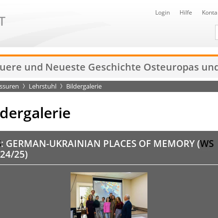
Login
Hilfe
Konta
D
euere und Neueste Geschichte Osteuropas und
essuren
Lehrstuhl
Bildergalerie
ldergalerie
S
: GERMAN-UKRAINIAN PLACES OF MEMORY (
WS
24/25)