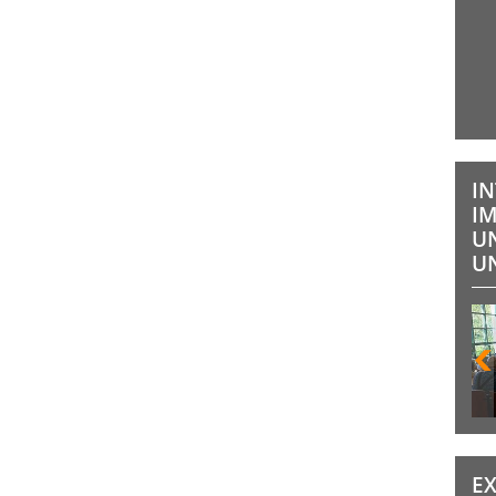
I
I
UN
UN
E