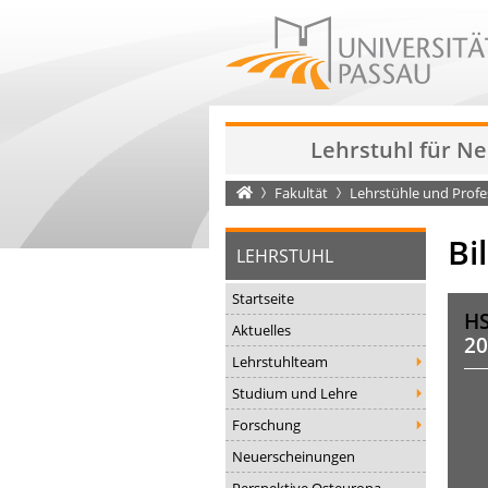
Lehrstuhl für N
Startseite
Fakultät
Lehrstühle und Prof
Bi
LEHRSTUHL
Startseite
H
Aktuelles
20
Lehrstuhlteam
Studium und Lehre
Forschung
Neuerscheinungen
Perspektive Osteuropa