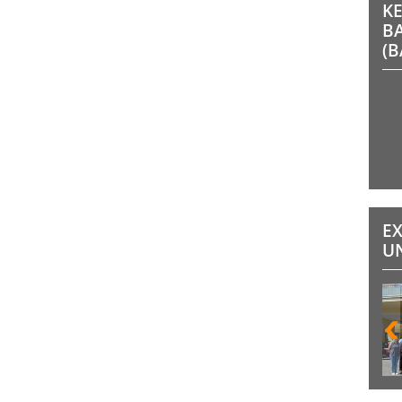
K
B
(
E
U