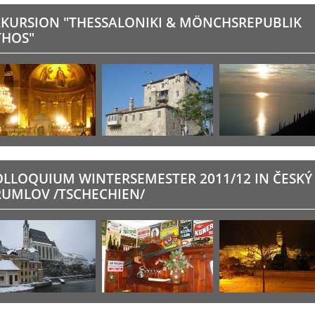
XKURSION "THESSALONIKI & MÖNCHSREPUBLIK
THOS"
OLLOQUIUM WINTERSEMESTER 2011/12 IN ČESKÝ
RUMLOV /TSCHECHIEN/