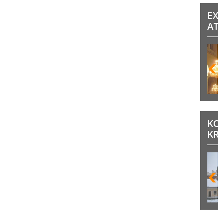
E
A
K
K