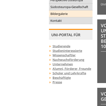
(zu
Südosteuropa-Gesellschaft
Bildergalerie
Kontakt
VO
U
UNI-PORTAL FÜR
S
B
10
Studierende
Studieninteressierte
Wissenschaftler
Nachwuchsförderung
Unternehmen
Alumni, Förderer, Freunde
Schüler und Lehrkräfte
Beschäftigte
Presse
VO
G