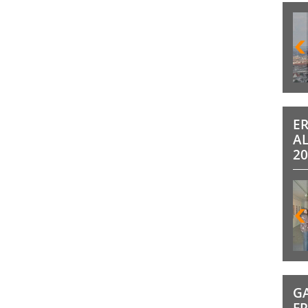
E
A
20
G