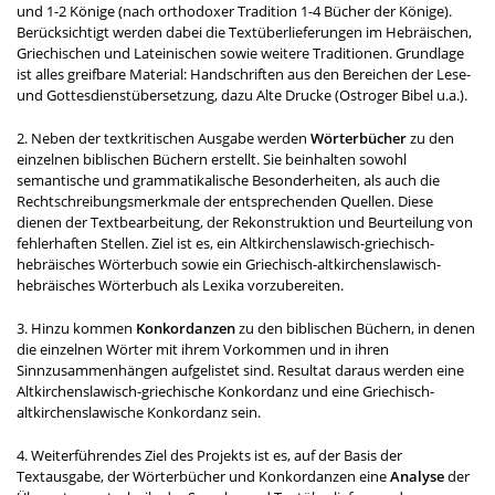
und 1-2 Könige (nach orthodoxer Tradition 1-4 Bücher der Könige).
Berücksichtigt werden dabei die
Textüberlieferungen im Hebräischen,
Griechischen und Lateinischen sowie weitere Traditionen. Grundlage
ist alles greifbare Material: Handschriften aus den Bereichen der Lese-
und Gottesdienstübersetzung, dazu Alte Drucke (Ostroger Bibel u.a.).
2. Neben der textkritischen Ausgabe werden
Wörterbücher
zu den
einzelnen biblischen Büchern erstellt. Sie beinhalten sowohl
semantische und grammatikalische Besonderheiten, als auch die
Rechtschreibungsmerkmale der entsprechenden Quellen. Diese
dienen der Textbearbeitung, der Rekonstruktion und Beurteilung von
fehlerhaften Stellen. Ziel ist es, ein Altkirchenslawisch-griechisch-
hebräisches Wörterbuch sowie ein Griechisch-altkirchenslawisch-
hebräisches Wörterbuch als Lexika vorzubereiten.
3. Hinzu kommen
Konkordanzen
zu den biblischen Büchern, in denen
die einzelnen Wörter mit ihrem Vorkommen und in ihren
Sinnzusammenhängen aufgelistet sind. Resultat daraus werden eine
Altkirchenslawisch-griechische Konkordanz und eine Griechisch-
altkirchenslawische Konkordanz sein.
4. Weiterführendes Ziel des Projekts ist es, auf der Basis der
Textausgabe, der Wörterbücher und Konkordanzen eine
Analyse
der