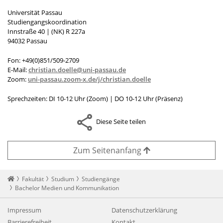
Universität Passau
Studiengangskoordination
Innstraße 40
| (NK)
R 227a
94032 Passau
Fon: +49(0)851/509-2709
E-Mail:
christian.doelle@uni-passau.de
Zoom:
uni-passau.zoom-x.de/j/christian.doelle
Sprechzeiten: DI 10-12 Uhr (Zoom)
|
DO 10-12 Uhr (Präsenz)
Diese Seite teilen
Zum Seitenanfang
Startseite
Fakultät
Studium
Studiengänge
Bachelor Medien und Kommunikation
Impressum
Datenschutzerklärung
Barrierefreiheit
Kontakt