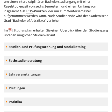
um einen interdisziplinären Bachelorstudiengang mit einer
Regelstudienzeit von sechs Semestern und einem Umfang von
insgesamt 180
ECTS
-Punkten, der nur zum Wintersemester
aufgenommen werden kann. Nach Studienende wird der akademische
Grad "
Bachelor of Arts
(B.A.)" verliehen.
Im
Studienplan
erhalten Sie einen Überblick über den Studiengang
und den möglichen Studienverlauf.
Akkordeonelement:
Studien- und Prüfungsordnung und Modulkatalog
Akkordeonelement:
Fachstudienberatung
Akkordeonelement:
Lehrveranstaltungen
Akkordeonelement:
Prüfungen
Akkordeonelement:
Praktika