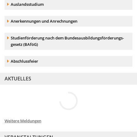
Akkordeonelement:
Auslandsstudium
Akkordeonelement:
Anerkennungen und Anrechnungen
Akkordeonelement:
Studien­förderung nach dem Bundes­ausbildungs­förderungs­
gesetz (BAföG)
Akkordeonelement:
Abschlussfeier
AKTUELLES
Weitere Meldungen