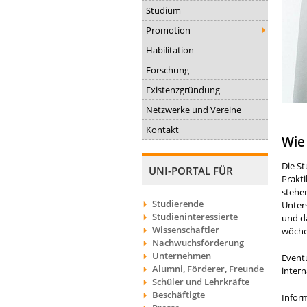
Studium
Promotion
Habilitation
Forschung
Existenzgründung
Netzwerke und Vereine
Kontakt
Wie 
Die S
UNI-PORTAL FÜR
Prakti
stehen
Studierende
Unter
Studieninteressierte
und d
Wissenschaftler
wöche
Nachwuchsförderung
Unternehmen
Eventu
Alumni, Förderer, Freunde
inter
Schüler und Lehrkräfte
Beschäftigte
Inform