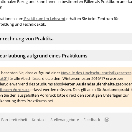
nationalen Bezug und kann Ihnen in bestimmten Fällen als Praktikum anerk
n.
mationen zum
Praktikum im Lehramt
erhalten Sie beim Zentrum für
rbildung und Fachdidaktik.
kkordeonelement:
nrechnung von Praktika
kkordeonelement:
eurlaubung aufgrund eines Praktikums
e beachten Sie, dass aufgrund einer
Novelle des Hochschulstatistikgesetzes
tatG)
für alle Abschlüsse, die ab dem Wintersemester 2016/17 erworben
den,
die während des Studiums absolvierten
Auslandsaufenthalte
gesonder
diesem Vordruck
erfasst werden müssen. Dies gilt auch für
Auslandsprakti
n Sie den ausgefüllten Vordruck bitte direkt den sonstigen Unterlagen zur
kennung Ihres Praktikums bei.
Barrierefreiheit
Kontakt
Stellenangebote
Feedback