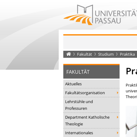
Startseite
Fakultät
Studium
Praktika
Pr
FAKULTÄT
Aktuelles
Prakt
univer
Fakultätsorganisation
Theori
Lehrstühle und
Professuren
Department Katholische
Theologie
Internationales