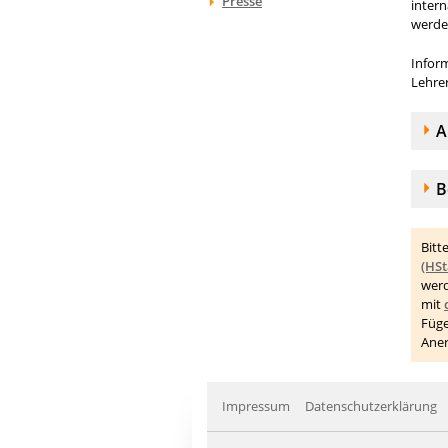
Presse
inter
werde
Infor
Lehre
A
A
A
B
Bitt
(HS
wer
mit
Füge
Aner
Impressum
Datenschutzerklärung