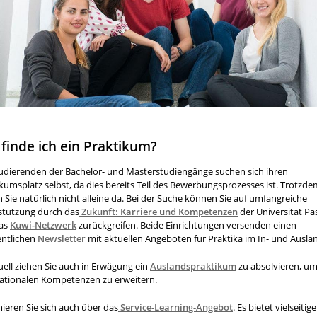
finde ich ein Praktikum?
tudierenden der
Bachelor
- und
Master
studiengänge suchen sich ihren
kumsplatz selbst, da dies bereits Teil des Bewerbungsprozesses ist. Trotzd
 Sie natürlich nicht alleine da. Bei der Suche können Sie auf umfangreiche
stützung durch das
Zukunft: Karriere und Kompetenzen
der Universität Pa
as
Kuwi-Netzwerk
zurückgreifen. Beide Einrichtungen versenden einen
ntlichen
Newsletter
mit aktuellen Angeboten für Praktika im In- und Ausla
ell ziehen Sie auch in Erwägung ein
Auslandspraktikum
zu absolvieren, um
nationalen Kompetenzen zu erweitern.
ieren Sie sich auch über das
Service-Learning-Angebot
. Es bietet vielseitig