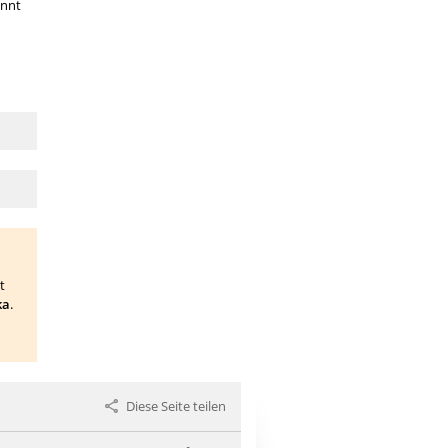
annt
t
ka
.
Diese Seite teilen