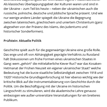
Als klassisches Überlappungsgebiet der Kulturen waren und sind in
der Ukraine – zum Teil bis heute – neben der ukrainischen auch die
russische, polnische, deutsche und jiddische Sprache präsent. Und wie
nur wenige andere Länder spiegelt die Ukraine die Begegnung
zwischen lateinischem, griechischem und uniertem Christentum (ganz
abgesehen von der Präsenz des Islams, des Judentums und
historischer Sonderformen).
Prüfstein: Aktuelle Politik
Geschichte spielt auch für die gegenwärtige Ukraine eine große Rolle.
Das enge und oft von Abhängigkeit geprägte Verhältnis zu Russland
hält Diskussionen um frühe Formen eines ukrainischen Staates in
Gang: wem „gehört“ die mittelalterliche Kiever Rus’? war das Kosaken-
Hetmanat der Frühen Neuzeit ein eigener ukrainischer Staat? welche
Bedeutung hat die kurze staatliche Selbständigkeit zwischen 1918 und
1920? Historische Grundlagenforschung ist hier ebenso wichtig wie der
kritische Blick auf die Instrumentalisierung von Geschichte durch die
Politik. Um die Beschäftigung mit der Ukraine im historischen
Längsschnitt zu stimulieren, wird die akademische Lehre genauso
einbezogen wie außer-universitäre Veranstaltungen für ein breiteres
Publikum.