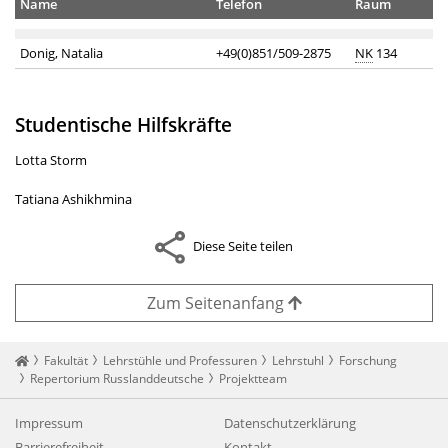
Name
Telefon
Raum
Donig, Natalia
+49(0)851/509-2875
NK
134
Studentische Hilfskräfte
Lotta Storm
Tatiana Ashikhmina
Diese Seite teilen
Zum Seitenanfang
Startseite
Fakultät
Lehrstühle und Professuren
Lehrstuhl
Forschung
Repertorium Russlanddeutsche
Projektteam
Impressum
Datenschutzerklärung
Barrierefreiheit
Kontakt