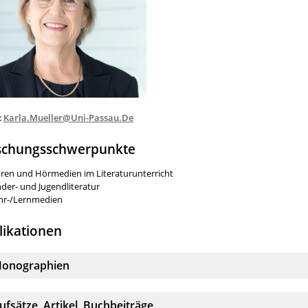
:
Karla.Mueller@Uni-Passau.De
schungsschwerpunkte
ren und Hörmedien im Literaturunterricht
nder- und Jugendliteratur
hr-/Lernmedien
likationen
kkordeonelement:
onographien
kkordeonelement:
ufsätze, Artikel, Buchbeiträge