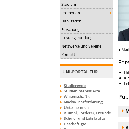
Studium
Promotion
Habilitation
Forschung
Existenzgründung
Netzwerke und Vereine
E-Mail
Kontakt
For
UNI-PORTAL FÜR
Hö
Ki
Le
Studierende
Studieninteressierte
Pub
Wissenschaftler
Nachwuchsförderung
Unternehmen
A
M
Alumni, Förderer, Freunde
Schüler und Lehrkräfte
Beschäftigte
A
A