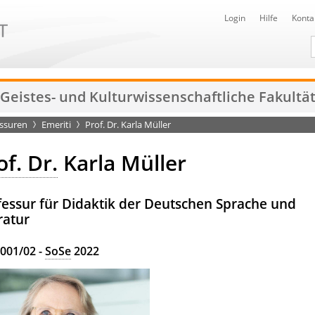
Login
Hilfe
Konta
D
Geistes- und Kulturwissenschaftliche Fakultä
essuren
Emeriti
Prof. Dr. Karla Müller
of. Dr.
Karla Müller
fessur für Didaktik der Deutschen Sprache und
ratur
001/02 -
SoSe
2022